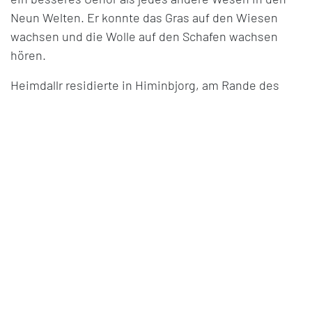
Neun Welten. Er konnte das Gras auf den Wiesen
wachsen und die Wolle auf den Schafen wachsen
hören.
Heimdallr residierte in Himinbjorg, am Rande des
Himmels, und ritt auf dem goldmähnigen Pferd
Gulltoppr. Sein klangvolles Horn, Gjallarhorn, konnte
Götter wecken und Tote erwecken. Wenn Ragnarök
beginnt, wird Heimdallr das Horn blasen und Loki in
der letzten Schlacht gegenübertreten.