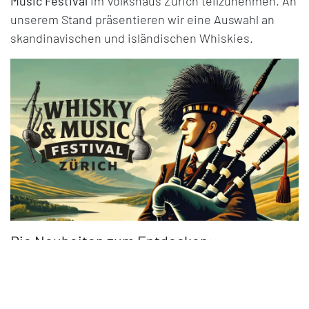
Music Festival
im Volkshaus Zürich teilzunehmen. An
unserem Stand präsentieren wir eine Auswahl an
skandinavischen und isländischen Whiskies.
Die Neuheiten zum Entdecken:
Feddie Ocean Distillery
– Das neue Batch Feddie
Single Malt Whisky
Eimverk Distillery
– From Grain to Glass in