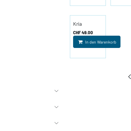
Kría
CHF
49.00
In den Warenkorb