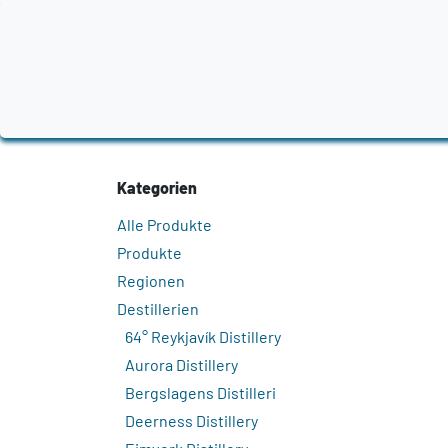
Zum Inhalt springen
Home
Produkte
Destillerien
Region
Kategorien
Alle Produkte
Produkte
Regionen
Destillerien
64° Reykjavík Distillery
Aurora Distillery
Bergslagens Distilleri
Deerness Distillery