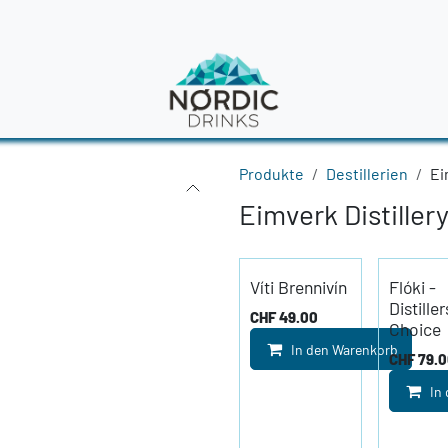
en
News
Produkte
Destillerien
Ei
Eimverk Distiller
Víti Brennivín
Flóki -
Distiller
CHF
49.00
Choice
In den Warenkorb
CHF
79.
In