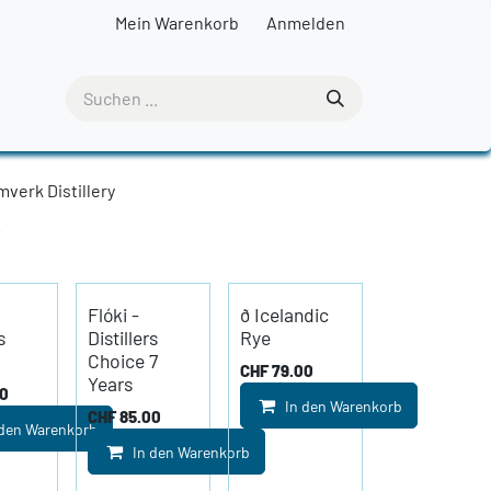
Mein Warenkorb
Anmelden
mverk Distillery
y
Flóki -
ð Icelandic
s
Distillers
Rye
Choice 7
CHF
79.00
Years
00
In den Warenkorb
CHF
85.00
 den Warenkorb
In den Warenkorb