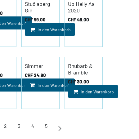
Stuðlaberg
Up Helly Aa
Gin
2020
00
CHF
59.00
CHF
49.00
 den Warenkorb
In den Warenkorb
Simmer
Rhubarb &
Bramble
00
CHF
24.90
CHF
30.00
 den Warenkorb
In den Warenkorb
In den Warenkorb
2
3
4
5