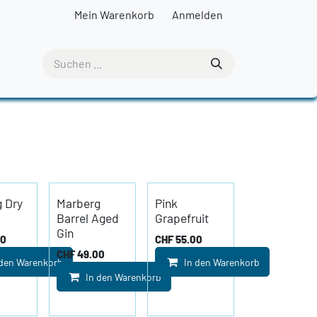
Mein Warenkorb
Anmelden
 Dry
Marberg
Pink
Barrel Aged
Grapefruit
Gin
00
CHF
55.00
CHF
49.00
 den Warenkorb
In den Warenkorb
In den Warenkorb