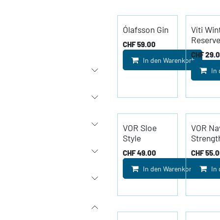
Ólafsson Gin
Víti Win
Reserv
CHF
59.00
CHF
29.
In den Warenkorb
In
VOR Sloe
VOR Na
Style
Strengt
CHF
49.00
CHF
55.
In den Warenkorb
In