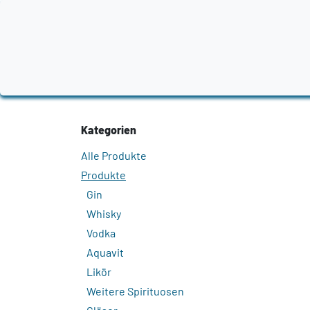
Zum Inhalt springen
Home
Produkte
Destillerien
Region
Kategorien
Alle Produkte
Produkte
Gin
Whisky
Vodka
Aquavit
Likör
Weitere Spirituosen