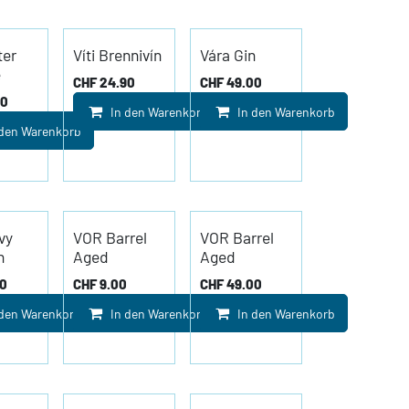
ter
Víti Brennivín
Vára Gin
e
CHF
24.90
CHF
49.00
00
In den Warenkorb
In den Warenkorb
 den Warenkorb
vy
VOR Barrel
VOR Barrel
h
Aged
Aged
00
CHF
9.00
CHF
49.00
 den Warenkorb
In den Warenkorb
In den Warenkorb