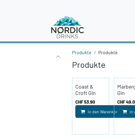
en
News
Produkte
Produkte
Produkte
Coast &
Marberg
Croft Gin
Gin
CHF
53.90
CHF
49.
In den Warenkorb
In