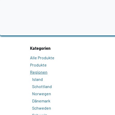
Zum Inhalt springen
Home
Produkte
Destillerien
Region
Kategorien
Alle Produkte
Produkte
Regionen
Island
Schottland
Norwegen
Dänemark
Schweden