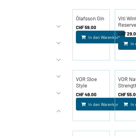
Ólafsson Gin
Víti Win
Reserv
CHF
59.00
CHF
29.
In den Warenkorb
In
VOR Sloe
VOR Na
Style
Strengt
CHF
49.00
CHF
55.
In den Warenkorb
In