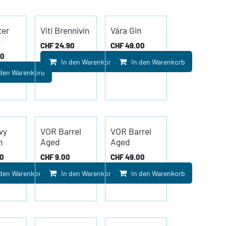
ter
Víti Brennivín
Vára Gin
e
CHF
24.90
CHF
49.00
00
In den Warenkorb
In den Warenkorb
 den Warenkorb
vy
VOR Barrel
VOR Barrel
h
Aged
Aged
00
CHF
9.00
CHF
49.00
 den Warenkorb
In den Warenkorb
In den Warenkorb