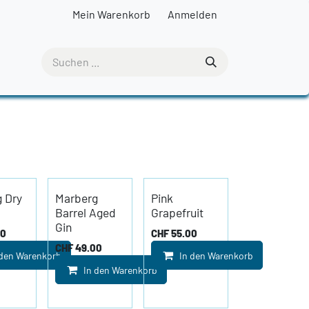
Mein Warenkorb
Anmelden
 Dry
Marberg
Pink
Barrel Aged
Grapefruit
Gin
00
CHF
55.00
CHF
49.00
 den Warenkorb
In den Warenkorb
In den Warenkorb