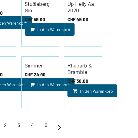
Stuðlaberg
Up Helly Aa
Gin
2020
00
CHF
59.00
CHF
49.00
 den Warenkorb
In den Warenkorb
Simmer
Rhubarb &
Bramble
00
CHF
24.90
CHF
30.00
 den Warenkorb
In den Warenkorb
In den Warenkorb
2
3
4
5