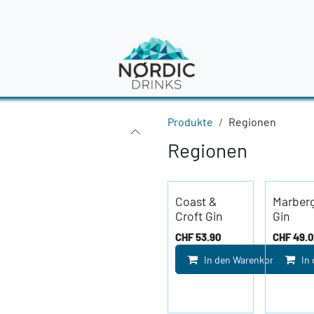
en
News
Produkte
Regionen
Regionen
Coast &
Marberg
Croft Gin
Gin
CHF
53.90
CHF
49.
In den Warenkorb
In