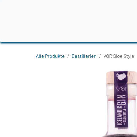
Zum Inhalt springen
Home
Produkte
Destillerien
Region
Alle Produkte
Destillerien
VOR Sloe Style