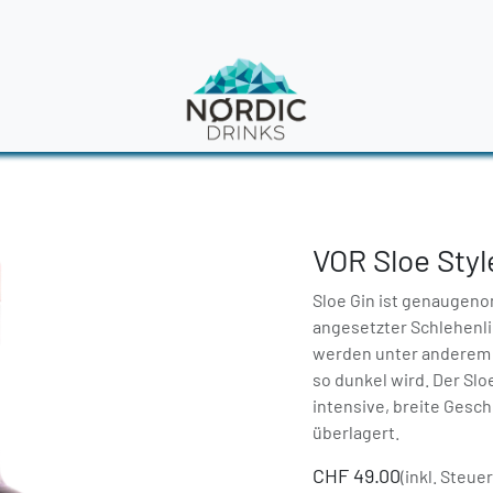
en
News
VOR Sloe Styl
Sloe Gin ist genaugeno
angesetzter Schlehenlik
werden unter anderem 
so dunkel wird. Der Slo
intensive, breite Gesc
überlagert.
CHF
49.00
(inkl. Steue