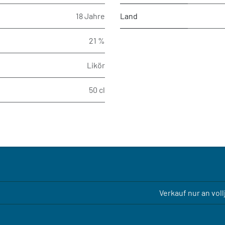
18 Jahre
Land
21 %
Likör
50 cl
Verkauf nur an vol