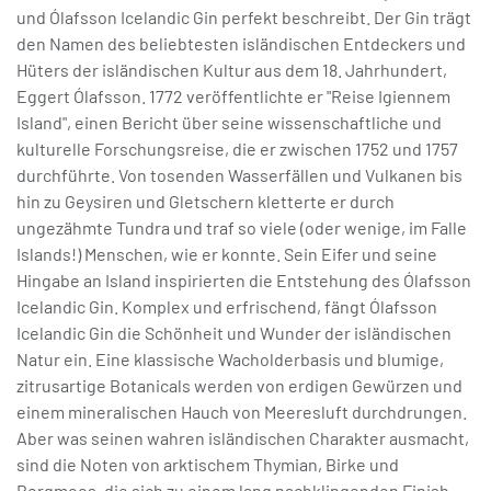
und Ólafsson Icelandic Gin perfekt beschreibt. Der Gin trägt
den Namen des beliebtesten isländischen Entdeckers und
Hüters der isländischen Kultur aus dem 18. Jahrhundert,
Eggert Ólafsson. 1772 veröffentlichte er "Reise Igiennem
Island", einen Bericht über seine wissenschaftliche und
kulturelle Forschungsreise, die er zwischen 1752 und 1757
durchführte. Von tosenden Wasserfällen und Vulkanen bis
hin zu Geysiren und Gletschern kletterte er durch
ungezähmte Tundra und traf so viele (oder wenige, im Falle
Islands!) Menschen, wie er konnte. Sein Eifer und seine
Hingabe an Island inspirierten die Entstehung des Ólafsson
Icelandic Gin. Komplex und erfrischend, fängt Ólafsson
Icelandic Gin die Schönheit und Wunder der isländischen
Natur ein. Eine klassische Wacholderbasis und blumige,
zitrusartige Botanicals werden von erdigen Gewürzen und
einem mineralischen Hauch von Meeresluft durchdrungen.
Aber was seinen wahren isländischen Charakter ausmacht,
sind die Noten von arktischem Thymian, Birke und
Bergmoos, die sich zu einem lang nachklingenden Finish