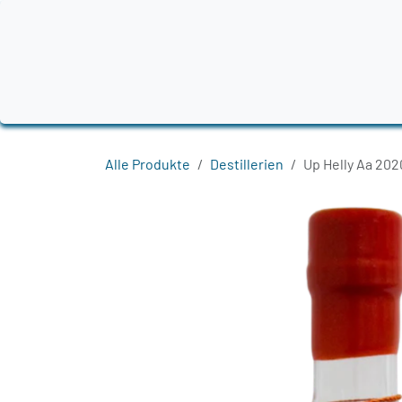
Zum Inhalt springen
Home
Produkte
Destillerien
Region
Alle Produkte
Destillerien
Up Helly Aa 202