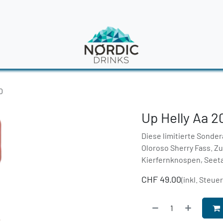
en
News
0
Up Helly Aa 
Diese limitierte Sonde
Oloroso Sherry Fass. Z
Kierfernknospen, Seet
CHF
49.00
(inkl. Steue