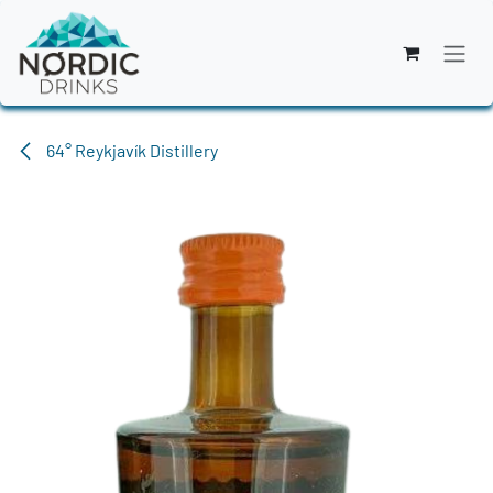
Zum Inhalt springen
64° Reykjavík Distillery