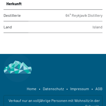
Herkunft
Destillerie
64° Reykjavík Distillery
Land
Island
Home
•
Datenschutz
•
Impressum
•
AGB
Verkauf nur an volljährige Personen mit Wohnsitz in der