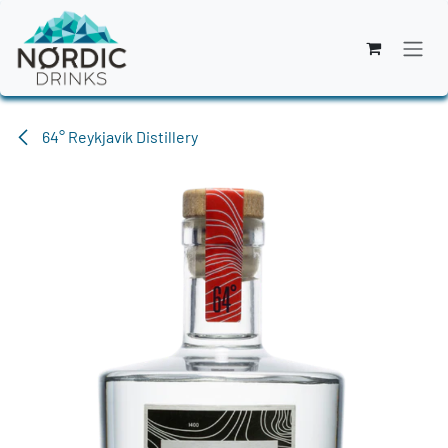
Zum Inhalt springen
64° Reykjavík Distillery