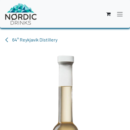
Zum Inhalt springen
64° Reykjavík Distillery