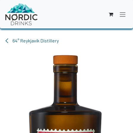
Zum Inhalt springen
64° Reykjavík Distillery