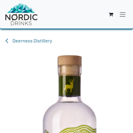
Zum Inhalt springen
Deerness Distillery