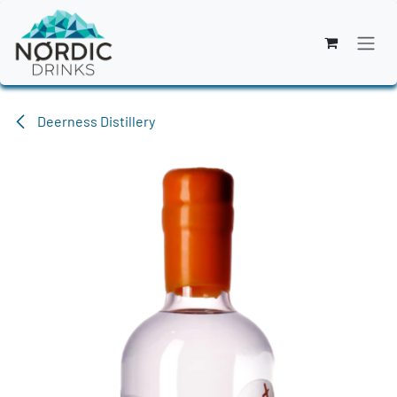
Zum Inhalt springen
Deerness Distillery