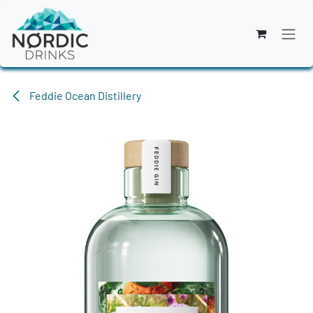
Zum Inhalt springen
Feddie Ocean Distillery