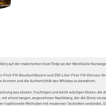
illery auf der malerischen Insel Fedje an der Westküste Norwege
ter-First-Fill-Bourbonfässern und 250-Liter-First-Fill-Oloroso-Sh
en Aromen und die Authentizität des Whiskys zu bewahren.
chung aus süssen, fruchtigen und leicht würzigen Noten, die d
, mit einem langen, angenehmen Nachklang, der die Sinne verza
 der traditionelle Methoden mit modernen Techniken verbindet. D