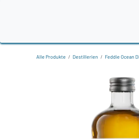
Zum Inhalt springen
Home
Produkte
Destillerien
Region
Alle Produkte
Destillerien
Feddie Ocean Di