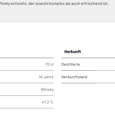
hisky entsteht, der sowohl komplex als auch erfrischend ist.
Herkunft
70 cl
Destillerie
18 Jahre
Herkunftsland
Whisky
47.2 %