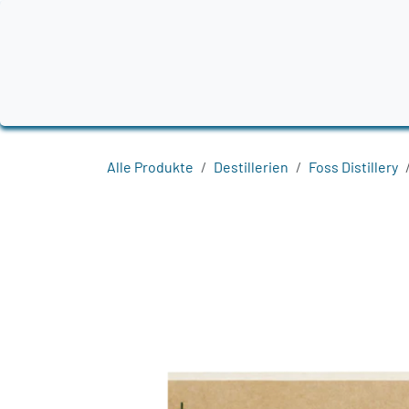
Zum Inhalt springen
Home
Produkte
Destillerien
Region
Alle Produkte
Destillerien
Foss Distillery