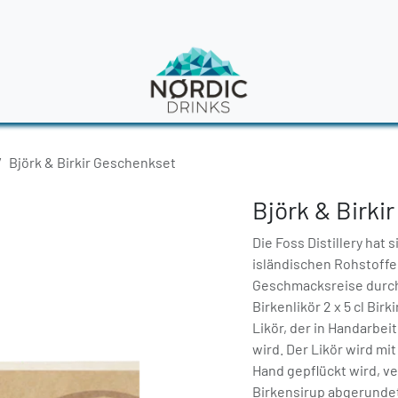
en
News
Björk & Birkir Geschenkset
Björk & Birki
Die Foss Distillery hat 
isländischen Rohstoffen
Geschmacksreise durch I
Birkenlikör 2 x 5 cl Bir
Likör, der in Handarbei
wird. Der Likör wird mi
Hand gepflückt wird, v
Birkensirup abgerundet