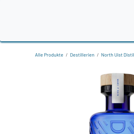
Zum Inhalt springen
Home
Produkte
Destillerien
Region
Alle Produkte
Destillerien
North Uist Disti