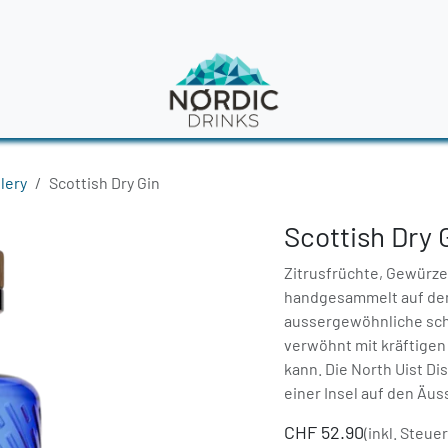
en
News
llery
Scottish Dry Gin
Scottish Dry 
Zitrusfrüchte, Gewürze
handgesammelt auf den
aussergewöhnliche scho
verwöhnt mit kräftige
kann. Die North Uist Dist
einer Insel auf den Äus
CHF
52.90
(inkl. Steue