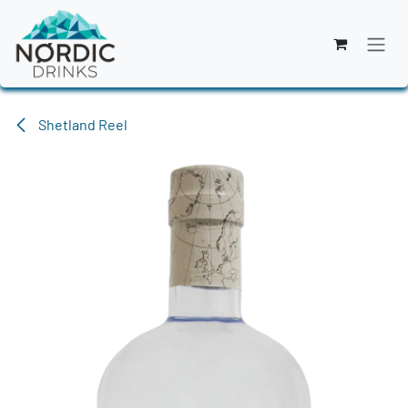
Zum Inhalt springen
Shetland Reel