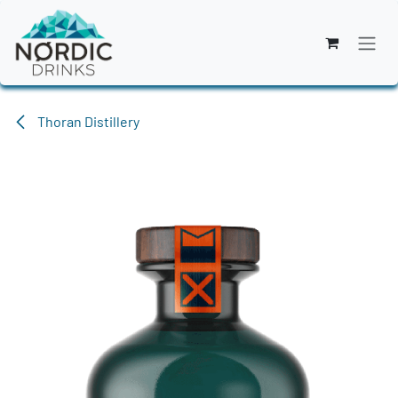
Zum Inhalt springen
Thoran Distillery