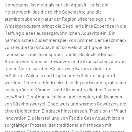
Norwegens, ist mehr als nur ein Aquavit – er ist ein
Meisterwerk, das die reiche Geschichte und die
atemberaubende Natur der Region widerspiegelt. Als
Whiskyproduzent bringt die Destillerie ihre Expertise in die
Reifung dieses aussergewöhnlichen Aquavits ein. Ein
harmonisches Zusammenspiel von Aromen Der Geschmack
von Feddie Cask Aquavit ist so vielschichtig wie die
Landschaft, die ihn inspiriert. Jeder Schluck offenbart
Aromen von Kümmel, Gewürzen und Zitrusschalen, die von
feinen Noten aus den Fässern wie Kakao, oxidierten
Früchten, Walnuss und tropischen Früchten begleitet
werden. Der erste Eindruck ist seidig am Gaumen, mit einer
ausgeprägten Kümmel- und Zitrusnote, die den Gaumen
verwöhnt. Der Abgang ist lang und komplex, mit Nuancen
von Süssholzwurzel, Engelwurz und warmen Gewürzen, die
einen bleibenden Eindruck hinterlassen. Tradition trifft auf
Innovation Die Herstellung von Feddie Cask Aquavit ist ein
sorgfältiger Prozess, der traditionelle Methoden mit
modernen Techniken verbindet. Die Destillerie verwendet