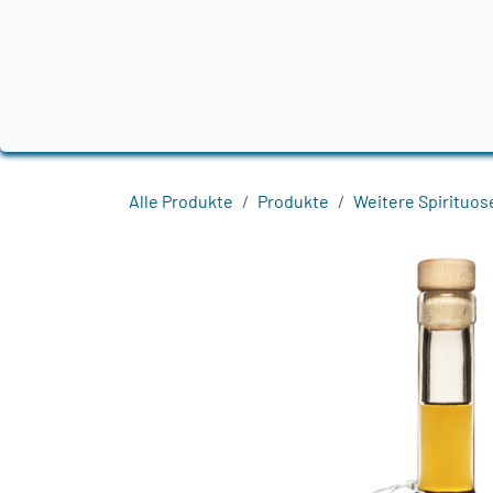
Zum Inhalt springen
Home
Produkte
Destillerien
Region
Alle Produkte
Produkte
Weitere Spirituos