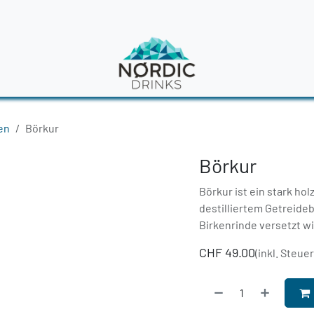
en
News
en
Börkur
Börkur
Börkur ist ein stark hol
destilliertem Getreideb
Birkenrinde versetzt wi
CHF
49.00
(inkl. Steue