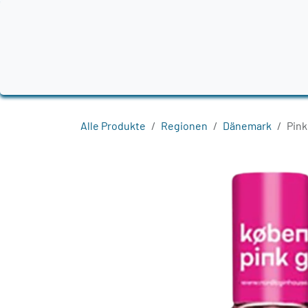
Zum Inhalt springen
Home
Produkte
Destillerien
Region
Alle Produkte
Regionen
Dänemark
Pink