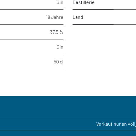
Gin
Destillerie
18 Jahre
Land
37.5 %
Gin
50 cl
Verkauf nur an vol