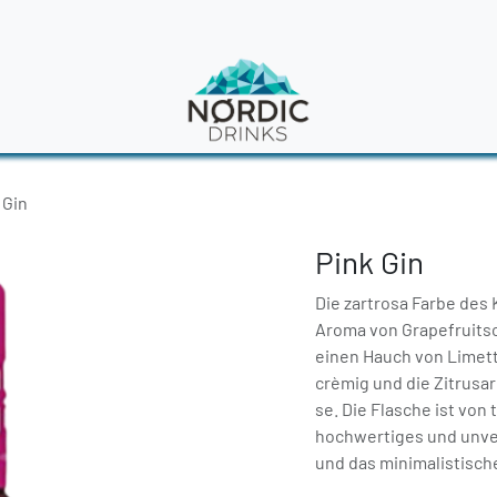
en
News
 Gin
Pink Gin
Die zartrosa Farbe des 
Aroma von Grapefruits
einen Hauch von Limette
crèmig und die Zitrusar
se. Die Flasche ist von 
hochwertiges und unve
und das minimalistisc