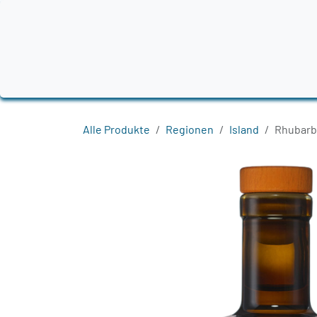
Zum Inhalt springen
Home
Produkte
Destillerien
Region
Alle Produkte
Regionen
Island
Rhubarb