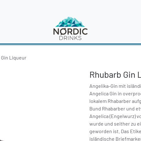
en
News
 Gin Liqueur
Rhubarb Gin 
Angelika-Gin mit islän
Angelica Gin in overproo
lokalem Rhabarber aufg
Bund Rhabarber und etw
Angelica (Engelwurz) v
wurde und seither zu e
geworden ist. Das Etik
isländische Briefmarke