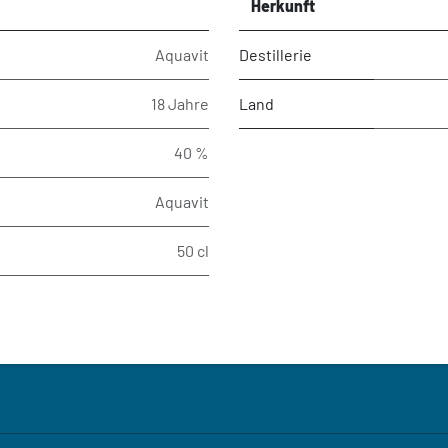
Herkunft
Aquavit
Destillerie
18 Jahre
Land
40 %
Aquavit
50 cl