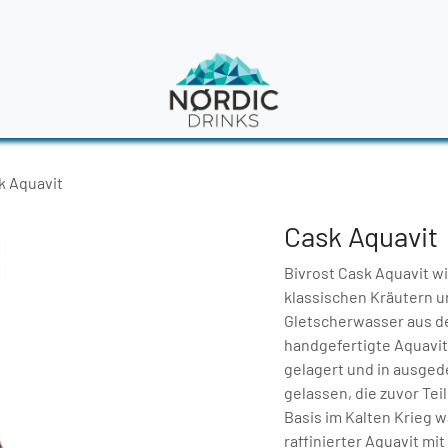
en
News
k Aquavit
Cask Aquavit
Bivrost Cask Aquavit wi
klassischen Kräutern u
Gletscherwasser aus de
handgefertigte Aquavit
gelagert und in ausged
gelassen, die zuvor Tei
Basis im Kalten Krieg w
raffinierter Aquavit mi