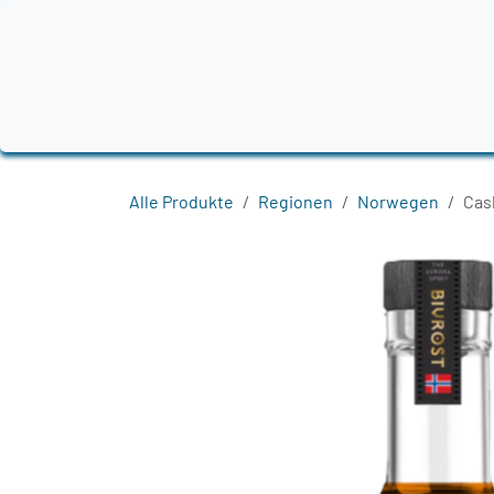
Zum Inhalt springen
Home
Produkte
Destillerien
Region
Alle Produkte
Regionen
Norwegen
Cas