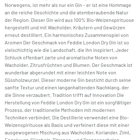
Norwegens, ist mehr als nur ein Gin – er ist eine Hommage
an die reiche Geschichte und die atemberaubende Natur
der Region. Dieser Gin wird aus 100% Bio-Weizenspirituose
hergestellt und mit Wacholder, Kräutern und Gewürzen
erneut destilliert. Ein harmonisches Zusammenspiel von
Aromen Der Geschmack von Feddie London Dry Gin ist so
vielschichtig wie die Landschaft, die ihn inspiriert. Jeder
Schluck offenbart zarte und aromatische Noten von
Wacholder, Zitrusfrüchten und Blumen. Der Geschmack ist
wunderbar abgerundet mit einer leichten Note von
Süssholzwurzel. Dieser moderne Gin besticht durch seine
sanfte Textur und einen langanhaltenden Nachklang, der
die Sinne verzaubert. Tradition trifft auf Innovation Die
Herstellung von Feddie London Dry Gin ist ein sorgfältiger
Prozess, der traditionelle Methoden mit modernen
Techniken verbindet. Die Destillerie verwendet eine Bio-
Weizenspirituose als Basis und verfeinert diese mit einer
ausgewogenen Mischung aus Wacholder, Koriander, Zimt,
Engelwurz, Süssholz, Zitronen- und Orangenschalen,