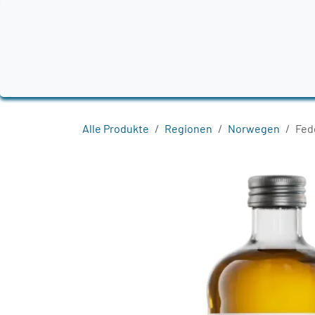
Zum Inhalt springen
Home
Produkte
Destillerien
Region
Alle Produkte
Regionen
Norwegen
Fed