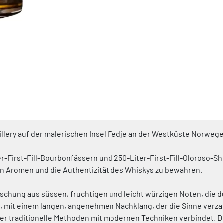
illery auf der malerischen Insel Fedje an der Westküste Norwege
ter-First-Fill-Bourbonfässern und 250-Liter-First-Fill-Oloroso-Sh
en Aromen und die Authentizität des Whiskys zu bewahren.
chung aus süssen, fruchtigen und leicht würzigen Noten, die d
, mit einem langen, angenehmen Nachklang, der die Sinne verza
 der traditionelle Methoden mit modernen Techniken verbindet. D