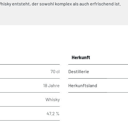
hisky entsteht, der sowohl komplex als auch erfrischend ist.
Herkunft
70 cl
Destillerie
18 Jahre
Herkunftsland
Whisky
47.2 %