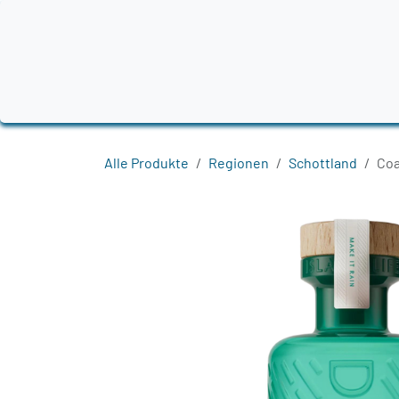
Zum Inhalt springen
Home
Produkte
Destillerien
Region
Alle Produkte
Regionen
Schottland
Coa