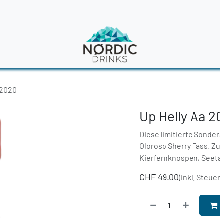
en
News
 2020
Up Helly Aa 
Diese limitierte Sonde
Oloroso Sherry Fass. Z
Kierfernknospen, Seet
CHF
49.00
(inkl. Steue