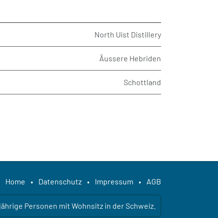
North Uist Distillery
Äussere Hebriden
Schottland
Home
•
Datenschutz
•
Impressum
•
AGB
ljährige Personen mit Wohnsitz in der Schweiz.