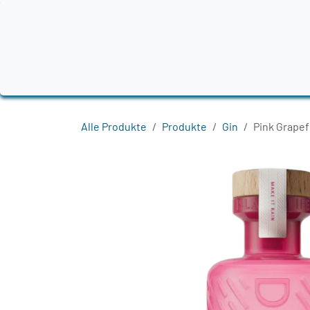
Zum Inhalt springen
Home
Produkte
Destillerien
Region
Alle Produkte
Produkte
Gin
Pink Grapef