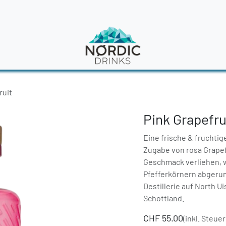
en
News
ruit
Pink Grapefru
Eine frische & fruchti
Zugabe von rosa Grapef
Geschmack verliehen, 
Pfefferkörnern abgerunde
Destillerie auf North U
Schottland.
CHF
55.00
(inkl. Steuer