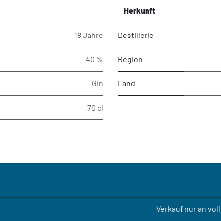
Herkunft
18 Jahre
Destillerie
40 %
Region
Gin
Land
70 cl
Verkauf nur an vol