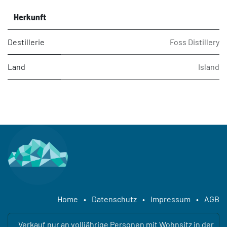
Herkunft
Destillerie
Foss Distillery
Land
Island
Home
•
Datenschutz
•
Impressum
•
AGB
Verkauf nur an volljährige Personen mit Wohnsitz in der