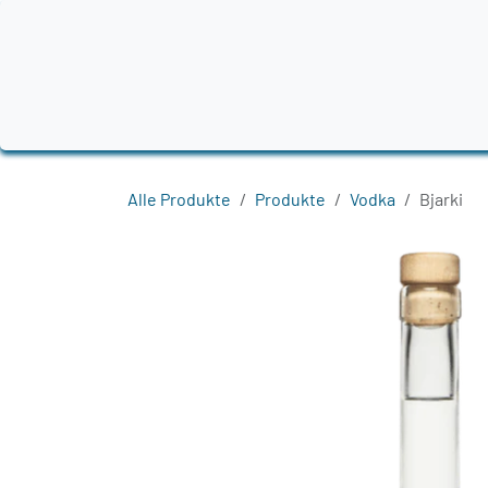
Zum Inhalt springen
Home
Produkte
Destillerien
Region
Alle Produkte
Produkte
Vodka
Bjarki