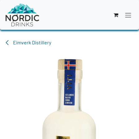
Zum Inhalt springen
Eimverk Distillery