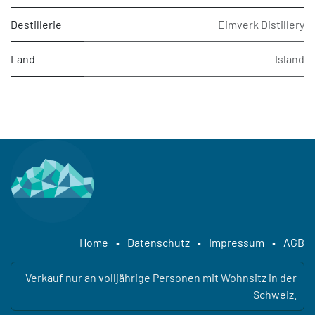
Destillerie
Eimverk Distillery
Land
Island
Home
•
Datenschutz
•
Impressum
•
AGB
Verkauf nur an volljährige Personen mit Wohnsitz in der
Schweiz.