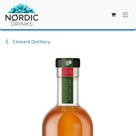
Zum Inhalt springen
Eimverk Distillery