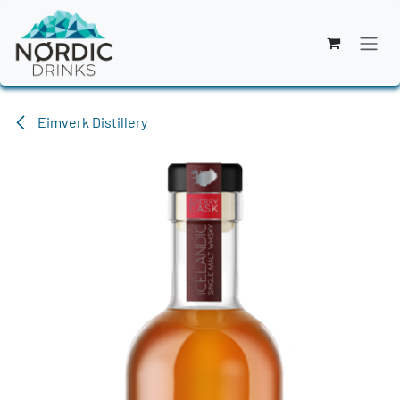
Zum Inhalt springen
Eimverk Distillery