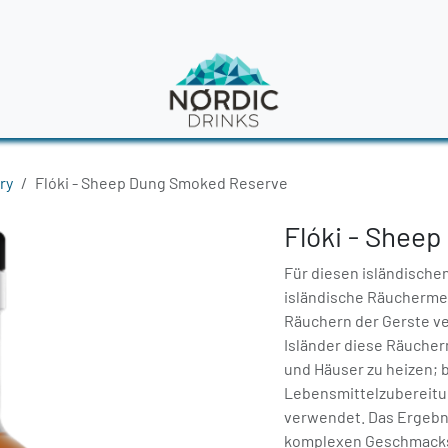
en
News
ry
Flóki - Sheep Dung Smoked Reserve
Flóki - Shee
Für diesen isländischen 
isländische Räucherme
Räuchern der Gerste v
Isländer diese Räuche
und Häuser zu heizen; bi
Lebensmittelzubereitun
verwendet. Das Ergebnis
komplexen Geschmacks