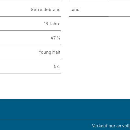
Getreidebrand
Land
18 Jahre
47 %
Young Malt
5 cl
Verkauf nur an vol