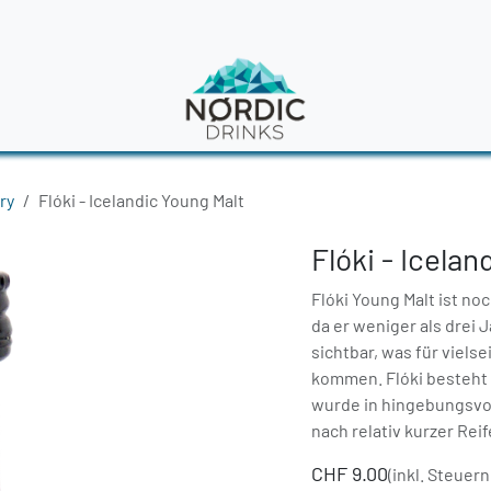
en
News
ry
Flóki - Icelandic Young Malt
Flóki - Icelan
Flóki Young Malt ist no
da er weniger als drei J
sichtbar, was für vielse
kommen. Flóki besteht 
wurde in hingebungsvol
nach relativ kurzer Rei
CHF
9.00
(inkl. Steuern