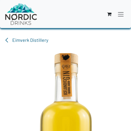
Zum Inhalt springen
Eimverk Distillery