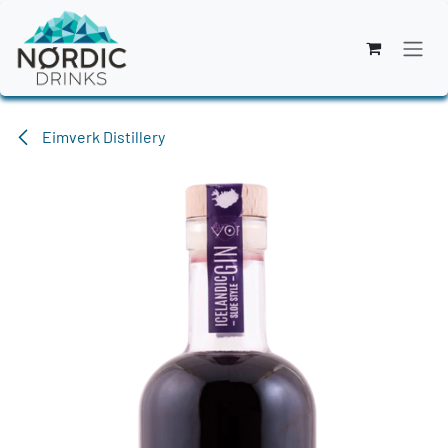
Zum Inhalt springen
Eimverk Distillery