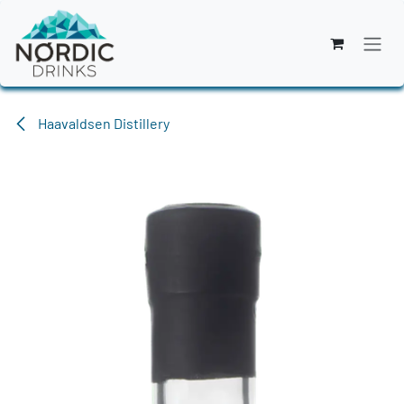
Zum Inhalt springen
Haavaldsen Distillery