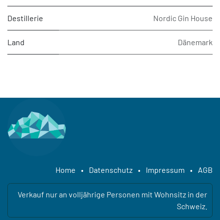
Destillerie
Nordic Gin House
Land
Dänemark
Home
•
Datenschutz
•
Impressum
•
AGB
Verkauf nur an volljährige Personen mit Wohnsitz in der
Schweiz.