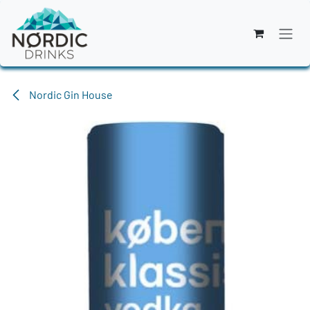
Zum Inhalt springen
Nordic Gin House