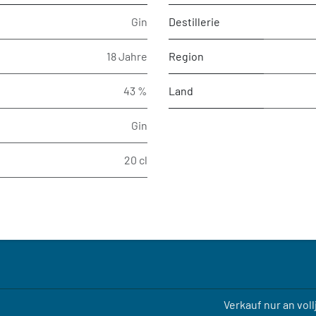
Gin
Destillerie
18 Jahre
Region
43 %
Land
Gin
20 cl
Verkauf nur an vol