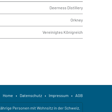
Deerness Distillery
Orkney
Vereinigtes Königreich
Home
•
Datenschutz
•
Impressum
•
AGB
ljährige Personen mit Wohnsitz in der Schweiz.