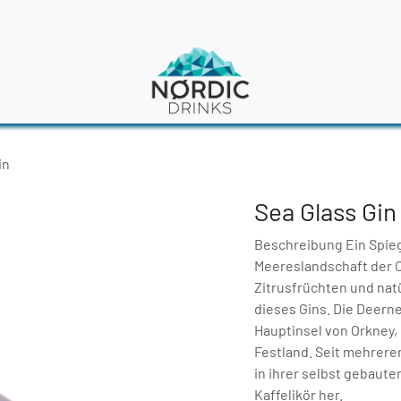
en
News
in
Sea Glass Gin
Beschreibung Ein Spieg
Meereslandschaft der 
Zitrusfrüchten und nat
dieses Gins. Die Deerne
Hauptinsel von Orkney,
Festland. Seit mehrere
in ihrer selbst gebaute
Kaffelikör her.