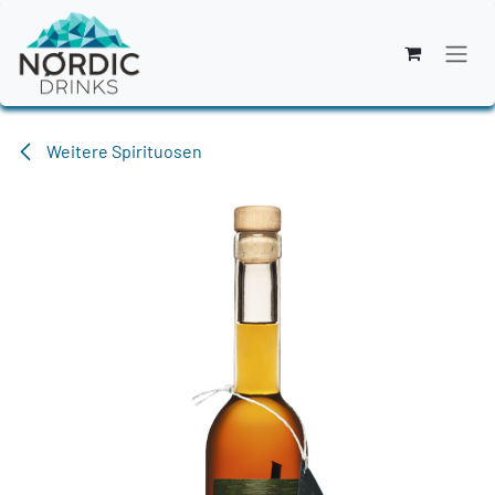
Zum Inhalt springen
Weitere Spirituosen