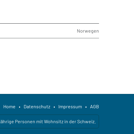
Norwegen
Home
•
Datenschutz
•
Impressum
•
AGB
ljährige Personen mit Wohnsitz in der Schweiz.