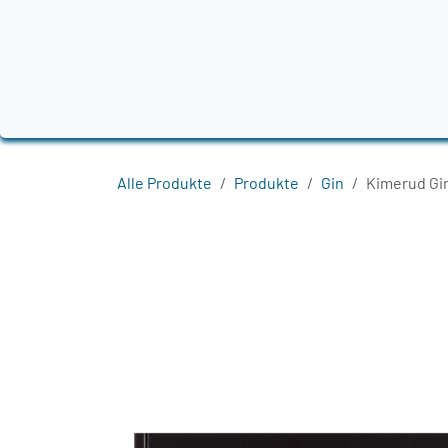
Zum Inhalt springen
Home
Produkte
Destillerien
Region
Alle Produkte
Produkte
Gin
Kimerud Gin