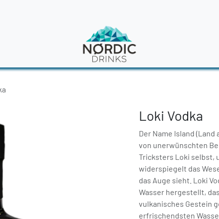
en
News
ka
Loki Vodka
Der Name Island (Land 
von unerwünschten Besu
Tricksters Loki selbst,
widerspiegelt das Wese
das Auge sieht. Loki V
Wasser hergestellt, da
vulkanisches Gestein g
erfrischendsten Wasser