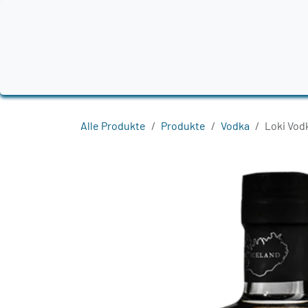
Zum Inhalt springen
Home
Produkte
Destillerien
Region
Alle Produkte
Produkte
Vodka
Loki Vod