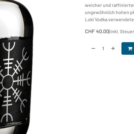
weicher und raffinierte
ungewöhnlich hohen pH-
Loki Vodka verwendete W
CHF
40.00
(inkl. Steue