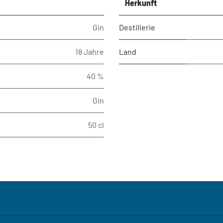
Herkunft
Gin
Destillerie
18 Jahre
Land
40 %
Gin
50 cl