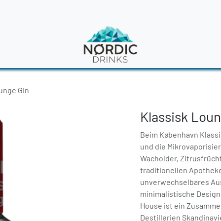
en
News
unge Gin
Klassisk Loun
Beim København Klassis
und die Mikrovaporisie
Wacholder, Zitrusfrüch
traditionellen Apothek
unverwechselbares Aus
minimalistische Design
House ist ein Zusamme
Destillerien Skandinavi