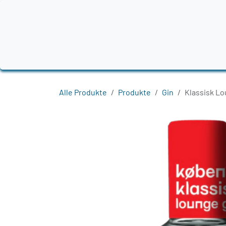
Zum Inhalt springen
Home
Produkte
Destillerien
Region
Alle Produkte
Produkte
Gin
Klassisk Lo