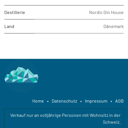
Destillerie
Nordic Gin House
Land
Dänemark
Home
•
Datenschutz
•
Impressum
•
AGB
Verkauf nur an volljährige Personen mit Wohnsitz in der
Schweiz.