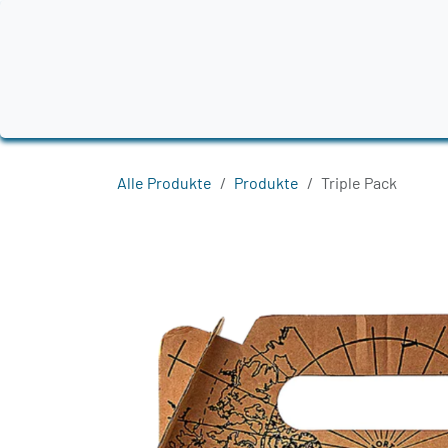
Zum Inhalt springen
Home
Produkte
Destillerien
Region
Alle Produkte
Produkte
Triple Pack