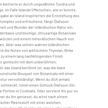
n kletterte er durch ungezähmte Tundra und
ge, im Falle Islands!) Menschen, wie er konnte.
ngabe an Island inspirierten die Entstehung des
 Komplex und erfrischend, fängt Ólafsson
heit und Wunder der isländischen Natur ein.
derbasis und blumige, zitrusartige Botanicals
würzen und einem mineralischen Hauch von
en. Aber was seinen wahren isländischen
nd die Noten von arktischem Thymian, Birke
 zu einem lang nachklingenden Finish
nt gemischt mit dem unberührten,
für das Island berühmt ist, was die klare
kunstvolle Bouquet von Botanicals mit einer
xtur vervollständigt. Wenn du dich jemals
nd schmeckt, nimm einen Schluck Ólafsson Gin.
 Portion in Cocktails. Oder serviere ihn pur on
mer du ihn geniesst, du wirst nach einem
ischer Meeresluft mit einer weichen,