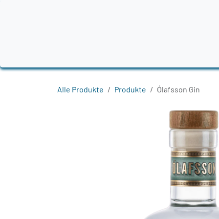
Zum Inhalt springen
Home
Produkte
Destillerien
Region
Alle Produkte
Produkte
Ólafsson Gin