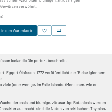
assischem Wacholder, blumigen, zitrusartigen
n Gewürzen verwöhnt.
n)
In den Warenkorb
lafsson Icelandic Gin perfekt beschreibt.
t, Eggert Ólafsson. 1772 veröffentlichte er "Reise Igiennem
e.
viele (oder wenige, im Falle Islands!) Menschen, wie er
e Wacholderbasis und blumige, zitrusartige Botanicals werden
harakter ausmacht, sind die Noten von arktischem Thymian,