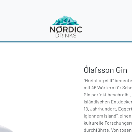
en
News
Ólafsson Gin
"Hreint og villt" bedeut
mit 46 Wörtern für Schn
Gin perfekt beschreibt
isländischen Entdecker
18. Jahrhundert, Eggert
Igiennem Island", eine
kulturelle Forschungsre
durchführte. Von tosen