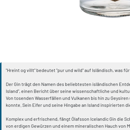
"Hreint og villt" bedeutet "pur und wild" auf Isländisch, was f
Der Gin trägt den Namen des beliebtesten isländischen Entde
Island", einen Bericht über seine wissenschaftliche und kult
Von tosenden Wasserfällen und Vulkanen bis hin zu Geysiren u
konnte. Sein Eifer und seine Hingabe an Island inspirierten d
Komplex und erfrischend, fängt Ólafsson Icelandic Gin die S
von erdigen Gewürzen und einem mineralischen Hauch von Me