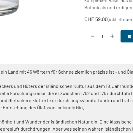
komplexen Basis aus kl
Botanicals und erdige
CHF
59.00
(inkl. Steuer
ür ein Land mit 46 Wörtern für Schnee ziemlich präzise ist - und Ó
ckers und Hüters der isländischen Kultur aus dem 18. Jahrhunder
urelle Forschungsreise, die er zwischen 1752 und 1757 durchführt
nd Gletschern kletterte er durch ungezähmte Tundra und traf so 
ie Entstehung des Ólafsson Icelandic Gin.
chönheit und Wunder der isländischen Natur ein. Eine klassisch
eresluft durchdrungen. Aber was seinen wahren isländischen C