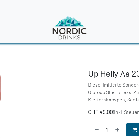
en
News
Up Helly Aa 
Diese limitierte Sonde
Oloroso Sherry Fass. Z
Kierfernknospen, Seet
CHF
49.00
(inkl. Steue